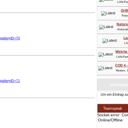
LAN-Part
Gril
Feier
Natura
Ankündig
La
y&galleryID=70
LAN-
Welche 
LAN-Party
COD 4 -
Reisen, So
y&galleryID=71
SHOUTBO
Um ein Eintrag zu
Teamspeak
Socket error: Co
Online/Offline: