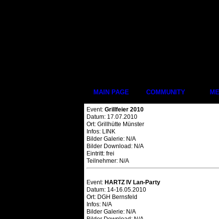
MAIN PAGE
COMMUNITY
ME
Event:
Grillfeier 2010
Datum: 17.07.2010
Ort: Grillhütte Münster
Infos: LINK
Bilder Galerie: N/A
Bilder Download: N/A
Eintritt: frei
Teilnehmer: N/A
Event:
HARTZ IV Lan-Party
Datum: 14-16.05.2010
Ort: DGH Bernsfeld
Infos: N/A
Bilder Galerie: N/A