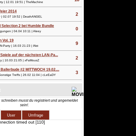
y | 12.01 19:51 | TheMachine
lfeier 2014
2
 | 02.07 19:52 | DeathANGEL
l Selection 2 bei Humble Bundle
0
ungen | 04.04 10:11 | Aleey
n Vol. 19
9
Party | 16.03 21:23 | iNst
Spiele auf der nächsten LAN-Pa...
2
 | 10.03 21:05 | xFaMousZ
 Ballerbude #2 MITTWOCH 19.02....
3
nstige Treffs | 26.02 11:04 | cLeEaDY
X
 schreiben musst du registriert und angemeldet
sein!.
User
Umfrage
nnection timed out [110]