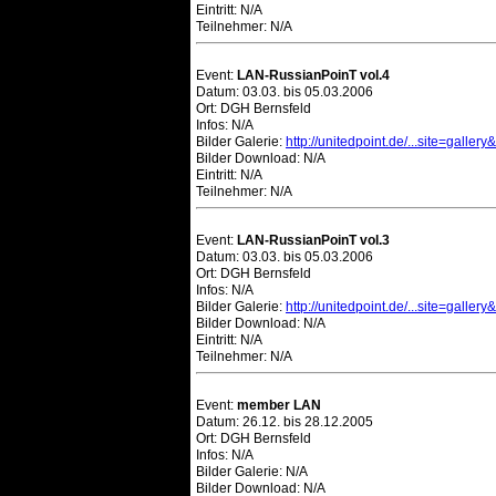
Eintritt: N/A
Teilnehmer: N/A
Event:
LAN-RussianPoinT vol.4
Datum: 03.03. bis 05.03.2006
Ort: DGH Bernsfeld
Infos: N/A
Bilder Galerie:
http://unitedpoint.de/...site=galler
Bilder Download: N/A
Eintritt: N/A
Teilnehmer: N/A
Event:
LAN-RussianPoinT vol.3
Datum: 03.03. bis 05.03.2006
Ort: DGH Bernsfeld
Infos: N/A
Bilder Galerie:
http://unitedpoint.de/...site=galler
Bilder Download: N/A
Eintritt: N/A
Teilnehmer: N/A
Event:
member LAN
Datum: 26.12. bis 28.12.2005
Ort: DGH Bernsfeld
Infos: N/A
Bilder Galerie: N/A
Bilder Download: N/A