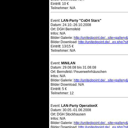
Eintritt: 10 €
Teilnehmer: N/A
Event:
LAN-Party "CoD4 Stars"
Datum: 24.10.-26.10.2008
Ort: DGH Bernsfeld
Infos: N/A
Bilder Galerie:
http://unitedpoint.de/...site=galler
Bilder Download:
http://unitedpoint.de/...ex.php?s
Eintritt: 13/15 €
Teilnehmer: N/A
Event:
MiNiLAN
Datum: 29.08.08 bis 31.08.08
Ort: Bernsfeld / Feuerwehrhäuschen
Infos: N/A
Bilder Galerie:
http://unitedpoint.de/...site=galler
Bilder Download: N/A
Eintritt: 5 €
Teilnehmer: 12
Event:
LAN-Party OperationX
Datum: 30.05.-01.06.2008
Ort: DGH Stockhausen
Infos: N/A
Bilder Galerie:
http://unitedpoint.de/...site=galler
Bilder Download:
http://unitedpoint.de/...ex.php?s