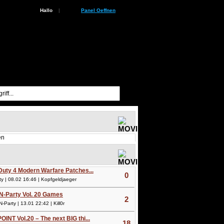
Hallo
|
Panel Oeffnen
en
 Duty 4 Modern Warfare Patches...
0
 | 08.02 16:46 | Kopfgeldjaeger
N-Party Vol. 20 Games
2
arty | 13.01 22:42 | Kill0r
OINT Vol.20 – The next BIG thi...
18