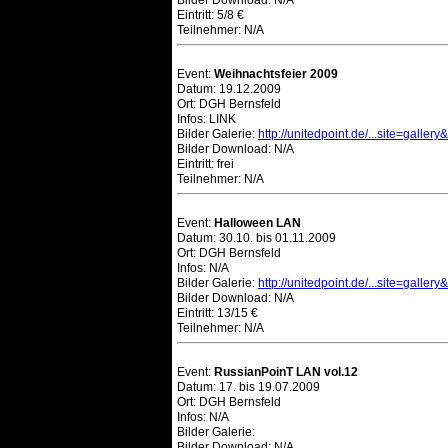
Bilder Download: N/A
Eintritt: 5/8 €
Teilnehmer: N/A
Event:
Weihnachtsfeier 2009
Datum: 19.12.2009
Ort: DGH Bernsfeld
Infos: LINK
Bilder Galerie:
http://unitedpoint.de/...site=galler
Bilder Download: N/A
Eintritt: frei
Teilnehmer: N/A
Event:
Halloween LAN
Datum: 30.10. bis 01.11.2009
Ort: DGH Bernsfeld
Infos: N/A
Bilder Galerie:
http://unitedpoint.de/...site=galler
Bilder Download: N/A
Eintritt: 13/15 €
Teilnehmer: N/A
Event:
RussianPoinT LAN vol.12
Datum: 17. bis 19.07.2009
Ort: DGH Bernsfeld
Infos: N/A
Bilder Galerie:
Bilder Download: N/A