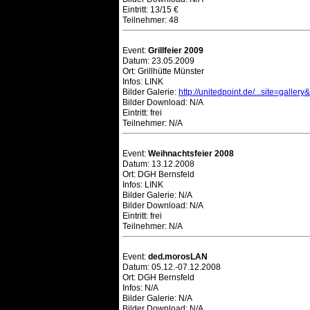
Eintritt: 13/15 €
Teilnehmer: 48
Event:
Grillfeier 2009
Datum: 23.05.2009
Ort: Grillhütte Münster
Infos: LINK
Bilder Galerie:
http://unitedpoint.de/...site=galler
Bilder Download: N/A
Eintritt: frei
Teilnehmer: N/A
Event:
Weihnachtsfeier 2008
Datum: 13.12.2008
Ort: DGH Bernsfeld
Infos: LINK
Bilder Galerie: N/A
Bilder Download: N/A
Eintritt: frei
Teilnehmer: N/A
Event:
ded.morosLAN
Datum: 05.12.-07.12.2008
Ort: DGH Bernsfeld
Infos: N/A
Bilder Galerie: N/A
Bilder Download: N/A