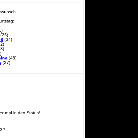
ckwunsch
rtstag:
1)
(25)
08
(34)
2)
8)
)
ine
(48)
k
(37)
er mal in den Status!
F3?