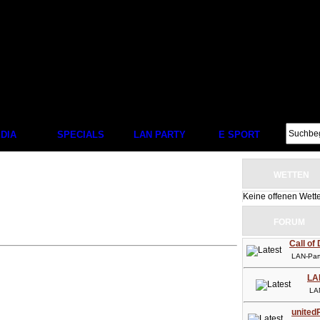
DIA
SPECIALS
LAN PARTY
E SPORT
WETTEN
Keine offenen Wett
FORUM
Call of
LAN-Party
LA
LAN-P
unitedP