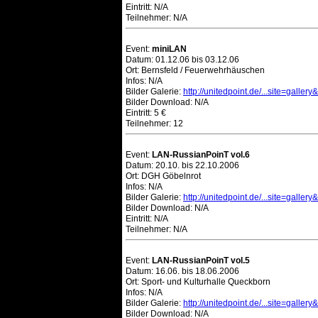
Eintritt: N/A
Teilnehmer: N/A
Event:
miniLAN
Datum: 01.12.06 bis 03.12.06
Ort: Bernsfeld / Feuerwehrhäuschen
Infos: N/A
Bilder Galerie:
http://unitedpoint.de/...site=galler
Bilder Download: N/A
Eintritt: 5 €
Teilnehmer: 12
Event:
LAN-RussianPoinT vol.6
Datum: 20.10. bis 22.10.2006
Ort: DGH Göbelnrot
Infos: N/A
Bilder Galerie:
http://unitedpoint.de/...site=galler
Bilder Download: N/A
Eintritt: N/A
Teilnehmer: N/A
Event:
LAN-RussianPoinT vol.5
Datum: 16.06. bis 18.06.2006
Ort: Sport- und Kulturhalle Queckborn
Infos: N/A
Bilder Galerie:
http://unitedpoint.de/...site=galler
Bilder Download: N/A