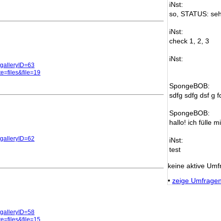
iNst:
so, STATUS: seh
iNst:
check 1, 2, 3
iNst:
y&galleryID=63
ite=files&file=19
SpongeBOB:
sdfg sdfg dsf g f
SpongeBOB:
hallo! ich fülle m
y&galleryID=62
iNst:
test
keine aktive Umf
•
zeige Umfrage
y&galleryID=58
ite=files&file=15