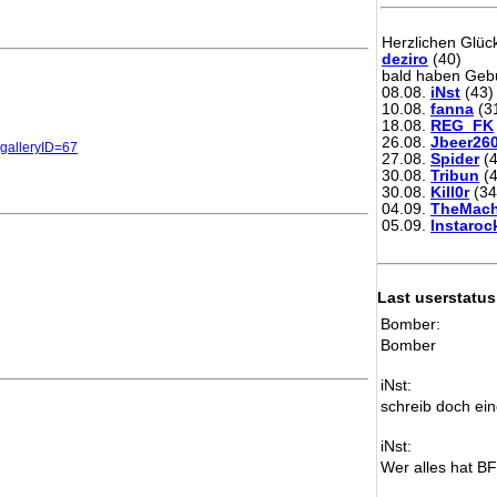
Herzlichen Glü
deziro
(40)
bald haben Gebu
08.08.
iNst
(43)
10.08.
fanna
(3
18.08.
REG_FK
26.08.
Jbeer26
y&galleryID=67
27.08.
Spider
(4
30.08.
Tribun
(4
30.08.
Kill0r
(34
04.09.
TheMach
05.09.
Instaroc
Last userstatus
Bomber:
Bomber
iNst:
schreib doch ein
iNst:
Wer alles hat B