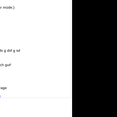
r müde;)
ds g dsf g sd
ich gut!
rage
n