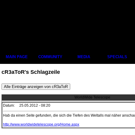
MAIN PAGE
COMMUNITY
MEDIA
SPECIALS
cR3aToR's Schlagzeile
WorldWide Telescope
Datum:
25.05.2012 - 08:20
Hab da einen Seite gefunden, die sich die Tiefen des Weltalls mal näher anscha
http://www.worldwidetelescope.org/Home.aspx