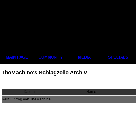
MAIN PAGE
COMMUNITY
MEDIA
SPECIALS
TheMachine's Schlagzeile Archiv
Datum
Name
kein Eintrag von TheMachine