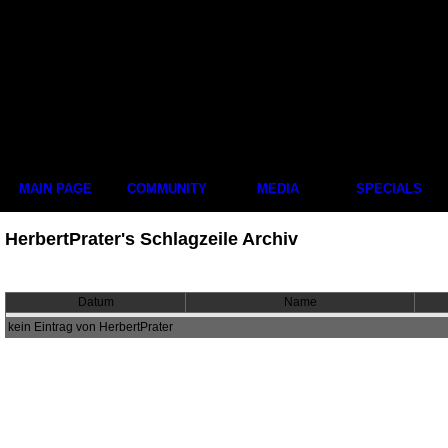
MAIN PAGE
COMMUNITY
MEDIA
SPECIALS
HerbertPrater's Schlagzeile Archiv
Datum
Name
kein Eintrag von HerbertPrater