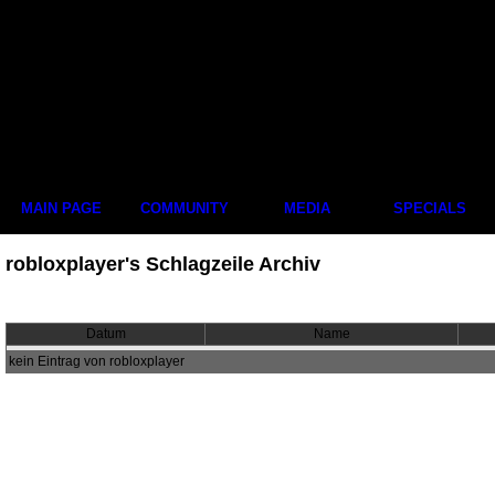
MAIN PAGE
COMMUNITY
MEDIA
SPECIALS
robloxplayer's Schlagzeile Archiv
Datum
Name
kein Eintrag von robloxplayer