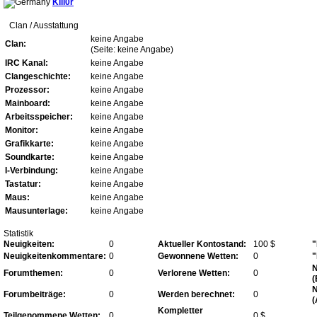
Kill0r
Clan / Ausstattung
keine Angabe
Clan:
(Seite: keine Angabe)
IRC Kanal:
keine Angabe
Clangeschichte:
keine Angabe
Prozessor:
keine Angabe
Mainboard:
keine Angabe
Arbeitsspeicher:
keine Angabe
Monitor:
keine Angabe
Grafikkarte:
keine Angabe
Soundkarte:
keine Angabe
I-Verbindung:
keine Angabe
Tastatur:
keine Angabe
Maus:
keine Angabe
Mausunterlage:
keine Angabe
Statistik
Neuigkeiten:
0
Aktueller Kontostand:
100 $
"
Neuigkeitenkommentare:
0
Gewonnene Wetten:
0
"
N
Forumthemen:
0
Verlorene Wetten:
0
(
N
Forumbeiträge:
0
Werden berechnet:
0
(
Kompletter
Teilgenommene Wetten:
0
0 $