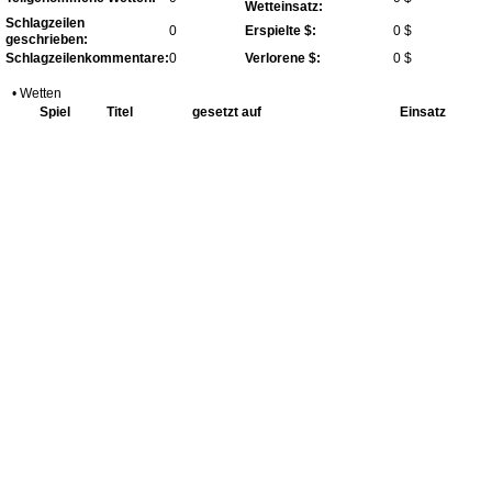
Wetteinsatz:
Schlagzeilen
0
Erspielte $:
0 $
geschrieben:
Schlagzeilenkommentare:
0
Verlorene $:
0 $
• Wetten
Spiel
Titel
gesetzt auf
Einsatz