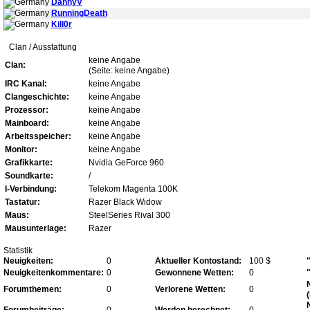
DannyV
RunningDeath
Kill0r
Clan / Ausstattung
keine Angabe
Clan:
(Seite: keine Angabe)
IRC Kanal:
keine Angabe
Clangeschichte:
keine Angabe
Prozessor:
keine Angabe
Mainboard:
keine Angabe
Arbeitsspeicher:
keine Angabe
Monitor:
keine Angabe
Grafikkarte:
Nvidia GeForce 960
Soundkarte:
/
I-Verbindung:
Telekom Magenta 100K
Tastatur:
Razer Black Widow
Maus:
SteelSeries Rival 300
Mausunterlage:
Razer
Statistik
Neuigkeiten:
0
Aktueller Kontostand:
100 $
Neuigkeitenkommentare:
0
Gewonnene Wetten:
0
Forumthemen:
0
Verlorene Wetten:
0
Forumbeiträge:
0
Werden berechnet:
0