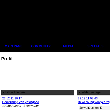
MAIN PAGE
COMMUNITY
MEDIA
SPECIALS
Profil
• Letzte Themen
• Letzte Beiträge
22.12.11 20:17
22.12.11 08:43
Bewerbung von yesizgood
Bewerbung von yesizg
13250 Aufrufe - 3 Antworten
Jo weiß schon :D