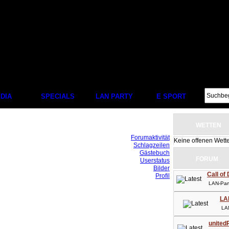
DIA
SPECIALS
LAN PARTY
E SPORT
WETTEN
Forumaktivität
Keine offenen Wett
Schlagzeilen
Gästebuch
FORUM
Userstatus
Bilder
Call of
Profil
LAN-Party
LA
LAN-P
unitedP