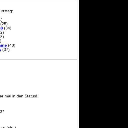
rtstag:
1)
(25)
08
(34)
2)
8)
)
ine
(48)
k
(37)
er mal in den Status!
F3?
r müde;)