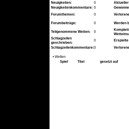
Neuigkeiten:
0
Aktuelle
Neuigkeitenkommentare:
0
Gewonne
Forumthemen:
0
Verloren
Forumbeiträge:
0
Werden b
Komplett
Teilgenommene Wetten:
0
Wetteins
Schlagzeilen
0
Erspielte
geschrieben:
Schlagzeilenkommentare:
0
Verlorene
• Wetten
Spiel
Titel
gesetzt auf