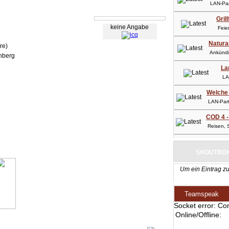
LAN-Part
Gril
keine Angabe
Feier
Natura
re)
Ankündig
nberg
La
LAN-
Welche 
LAN-Party
COD 4 -
Reisen, So
SHOUTBO
Um ein Eintrag zu
Teamspeak
Socket error: Co
Online/Offline: