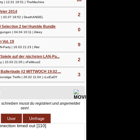
y | 12.01 19:51 | TheMachine
lfeier 2014
2
 | 02.07 19:52 | DeathANGEL
l Selection 2 bei Humble Bundle
0
ungen | 04.04 10:11 | Aleey
n Vol. 19
9
Party | 16.03 21:23 | iNst
Spiele auf der nächsten LAN-Pa...
2
 | 10.03 21:05 | xFaMousZ
 Ballerbude #2 MITTWOCH 19.02....
3
nstige Treffs | 26.02 11:04 | cLeEaDY
X
 schreiben musst du registriert und angemeldet
sein!.
User
Umfrage
nnection timed out [110]