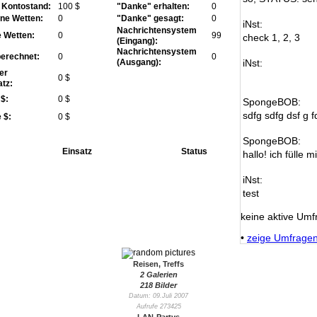
r Kontostand:
100 $
"Danke" erhalten:
0
ne Wetten:
0
"Danke" gesagt:
0
iNst:
Nachrichtensystem
e Wetten:
0
99
check 1, 2, 3
(Eingang):
Nachrichtensystem
erechnet:
0
0
(Ausgang):
iNst:
er
0 $
atz:
 $:
0 $
SpongeBOB:
sdfg sdfg dsf g f
 $:
0 $
SpongeBOB:
Einsatz
Status
hallo! ich fülle m
iNst:
test
keine aktive Umf
•
zeige Umfrage
Reisen, Treffs
2 Galerien
218 Bilder
Datum: 09.Juli 2007
Aufrufe 273425