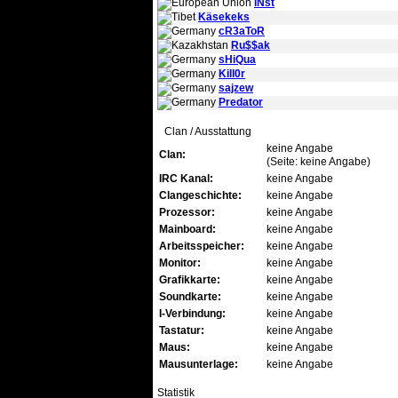
iNst
Käsekeks
cR3aToR
Ru$$ak
sHiQua
Kill0r
sajzew
Predator
Clan / Ausstattung
keine Angabe
Clan:
(Seite: keine Angabe)
IRC Kanal:
keine Angabe
Clangeschichte:
keine Angabe
Prozessor:
keine Angabe
Mainboard:
keine Angabe
Arbeitsspeicher:
keine Angabe
Monitor:
keine Angabe
Grafikkarte:
keine Angabe
Soundkarte:
keine Angabe
I-Verbindung:
keine Angabe
Tastatur:
keine Angabe
Maus:
keine Angabe
Mausunterlage:
keine Angabe
Statistik