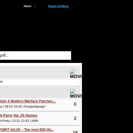
Hallo
|
Panel Oeffnen
en
 Duty 4 Modern Warfare Patches...
0
 | 08.02 16:46 | Kopfgeldjaeger
N-Party Vol. 20 Games
2
arty | 13.01 22:42 | Kill0r
OINT Vol.20 – The next BIG thi...
18