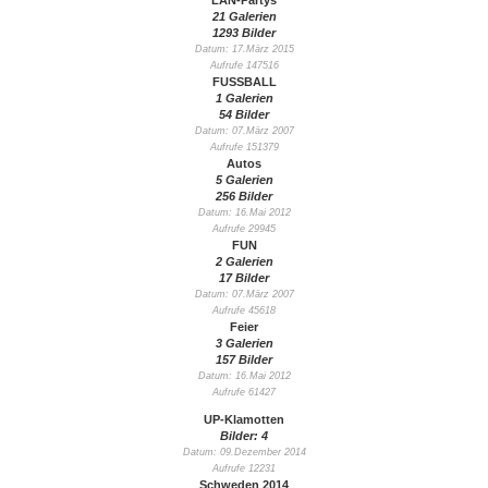
LAN-Partys
21 Galerien
1293 Bilder
Datum: 17.März 2015
Aufrufe 147516
FUSSBALL
1 Galerien
54 Bilder
Datum: 07.März 2007
Aufrufe 151379
Autos
5 Galerien
256 Bilder
Datum: 16.Mai 2012
Aufrufe 29945
FUN
2 Galerien
17 Bilder
Datum: 07.März 2007
Aufrufe 45618
Feier
3 Galerien
157 Bilder
Datum: 16.Mai 2012
Aufrufe 61427
UP-Klamotten
Bilder: 4
Datum: 09.Dezember 2014
Aufrufe 12231
Schweden 2014