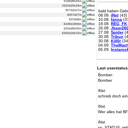
5196d8h45m
5320d20h26m
5573d1h7m
bald haben Gebu
08.08.
iNst
(43)
6007d27m
10.08.
fanna
(3
6233d8m
18.08.
REG_FK
6246d19h9m
26.08.
Jbeer26
6254d9h20m
27.08.
Spider
(4
6262d16h15m
30.08.
Tribun
(4
30.08.
Kill0r
(34
04.09.
TheMach
05.09.
Instaroc
Last userstatus
Bomber:
Bomber
iNst:
schreib doch ein
iNst:
Wer alles hat B
iNst:
so, STATUS: seh