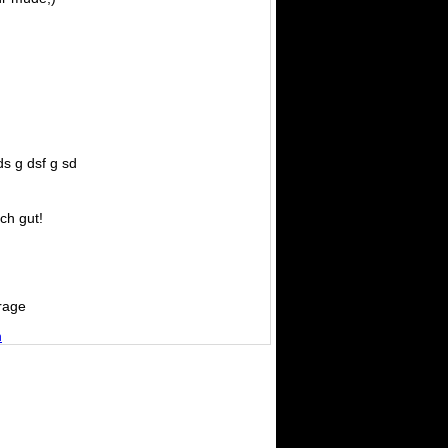
ds g dsf g sd
ich gut!
rage
n