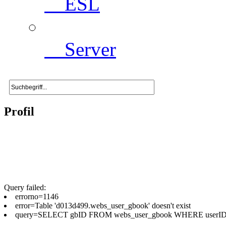
ESL
Server
Profil
Query failed:
errorno=1146
error=Table 'd013d499.webs_user_gbook' doesn't exist
query=SELECT gbID FROM webs_user_gbook WHERE userID=