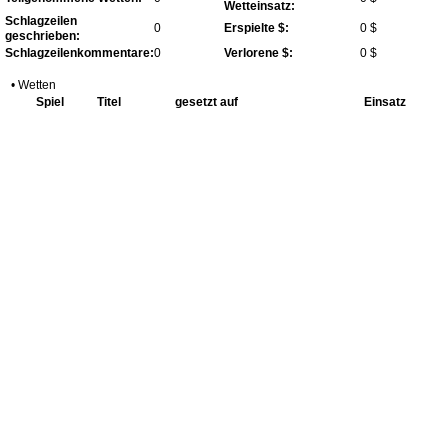
Wetteinsatz:
Schlagzeilen
0
Erspielte $:
0 $
geschrieben:
Schlagzeilenkommentare:
0
Verlorene $:
0 $
• Wetten
Spiel
Titel
gesetzt auf
Einsatz