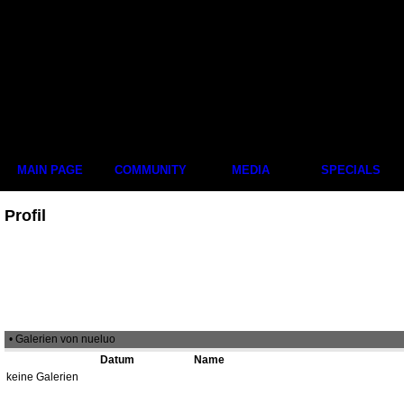
MAIN PAGE
COMMUNITY
MEDIA
SPECIALS
Profil
• Galerien von nueluo
Datum
Name
keine Galerien