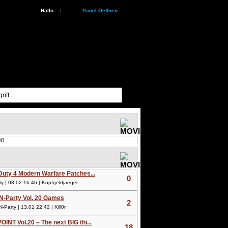
Hallo
|
Panel Oeffnen
en
 Duty 4 Modern Warfare Patches...
0
 | 08.02 16:46 | Kopfgeldjaeger
N-Party Vol. 20 Games
2
arty | 13.01 22:42 | Kill0r
OINT Vol.20 – The next BIG thi...
18