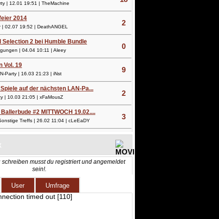
y | 12.01 19:51 | TheMachine
lfeier 2014
2
 | 02.07 19:52 | DeathANGEL
l Selection 2 bei Humble Bundle
0
ungen | 04.04 10:11 | Aleey
n Vol. 19
9
Party | 16.03 21:23 | iNst
Spiele auf der nächsten LAN-Pa...
2
 | 10.03 21:05 | xFaMousZ
 Ballerbude #2 MITTWOCH 19.02....
3
nstige Treffs | 26.02 11:04 | cLeEaDY
X
 schreiben musst du registriert und angemeldet
sein!.
User
Umfrage
nnection timed out [110]