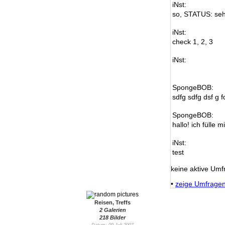
iNst:
so, STATUS: seh
iNst:
check 1, 2, 3
iNst:
SpongeBOB:
sdfg sdfg dsf g f
SpongeBOB:
hallo! ich fülle m
iNst:
test
keine aktive Umf
•
zeige Umfrage
Reisen, Treffs
2 Galerien
218 Bilder