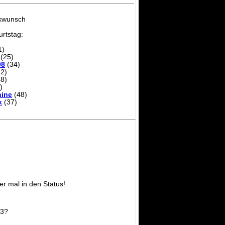
ckwunsch
rtstag:
1)
(25)
08
(34)
2)
8)
)
ine
(48)
k
(37)
er mal in den Status!
F3?