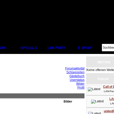
DIA
SPECIALS
LAN PARTY
E SPORT
WETTEN
Forumaktivität
Keine offenen Wett
Schlagzeilen
Gästebuch
FORUM
Userstatus
Bilder
Call of
Profil
LAN-Party
LA
Bilder
LAN-P
unitedP