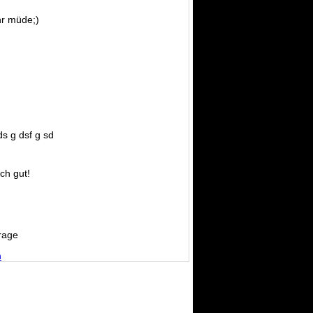
r müde;)
ds g dsf g sd
ich gut!
rage
n