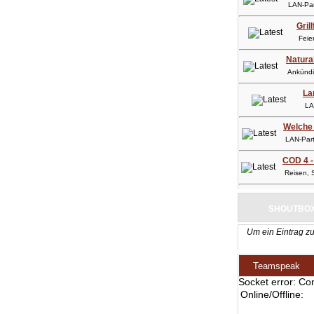
LAN-Part
Gril
Feier
Natura
Ankündig
La
LAN-
Welche 
LAN-Party
COD 4 -
Reisen, So
SHOUTBO
Um ein Eintrag zu
Teamspeak
Socket error: Co
Online/Offline: