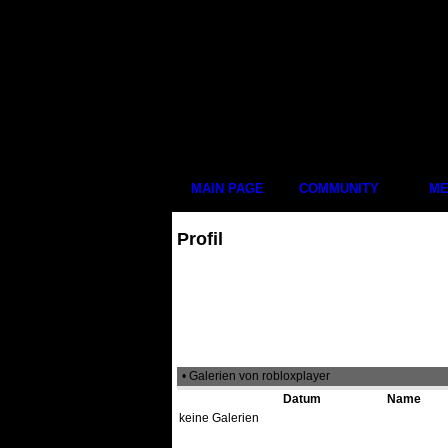
MAIN PAGE
COMMUNITY
ME
Profil
• Galerien von robloxplayer
Datum
Name
keine Galerien