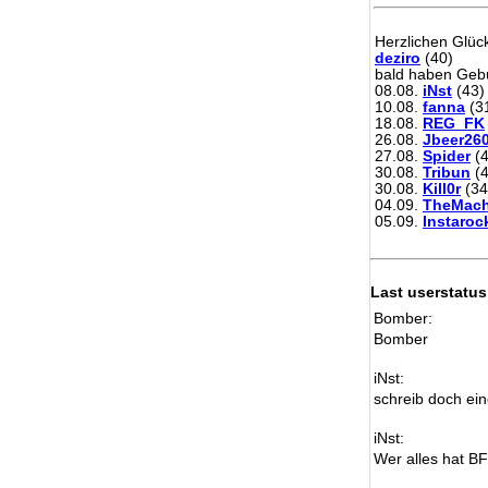
Herzlichen Glü
deziro
(40)
bald haben Gebu
08.08.
iNst
(43)
10.08.
fanna
(3
18.08.
REG_FK
26.08.
Jbeer26
27.08.
Spider
(4
30.08.
Tribun
(4
30.08.
Kill0r
(34
04.09.
TheMach
05.09.
Instaroc
Last userstatus
Bomber:
Bomber
iNst:
schreib doch ein
iNst:
Wer alles hat B