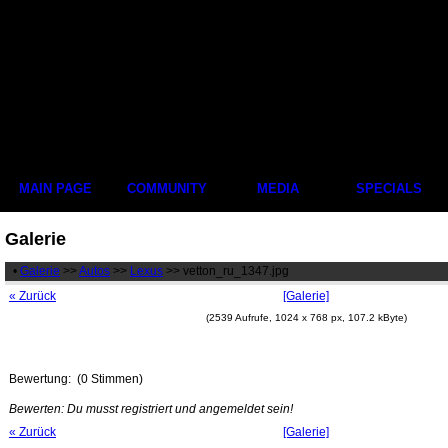
MAIN PAGE
COMMUNITY
MEDIA
SPECIALS
Galerie
•
Galerie
>>
Autos
>>
Lexus
>> vetton_ru_1347.jpg
« Zurück
[Galerie]
(2539 Aufrufe, 1024 x 768 px, 107.2 kByte)
Bewertung:
(0 Stimmen)
Bewerten: Du musst registriert und angemeldet sein!
« Zurück
[Galerie]