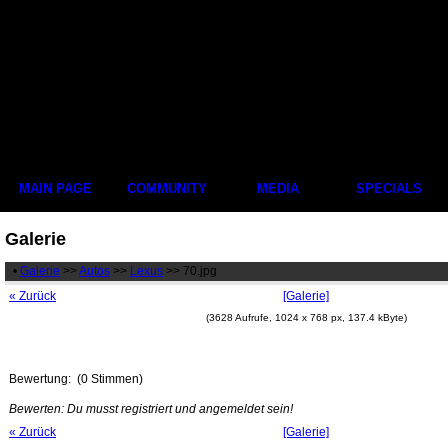
MAIN PAGE
COMMUNITY
MEDIA
SPECIALS
Galerie
•
Galerie
>>
Autos
>>
Lexus
>> 70.jpg
« Zurück
[Galerie]
(3628 Aufrufe, 1024 x 768 px, 137.4 kByte)
Bewertung:
(0 Stimmen)
Bewerten: Du musst registriert und angemeldet sein!
« Zurück
[Galerie]