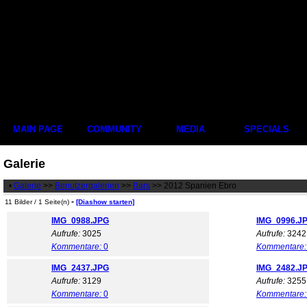
MAIN PAGE
COMMUNITY
MEDIA
SPECIALS
Galerie
•
Galerie
>>
Benutzergalerien
>>
Bars
>> 2012 Spanien Ebro
-
11 Bilder / 1 Seite(n)
[Diashow starten]
IMG_0988.JPG
IMG_0996.J
Aufrufe:
3025
Aufrufe:
3242
Kommentare:
0
Kommentare:
IMG_2437.JPG
IMG_2482.J
Aufrufe:
3129
Aufrufe:
3255
Kommentare:
0
Kommentare: