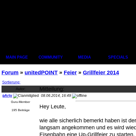
MAIN PAGE
COMMUNITY
MEDIA
SPECIALS
Forum
»
unitedPOINT
»
Feier
»
Grillfeier 2014
Sortierung:
Mitteilung:
Autor:
pArty
08.06.2014, 16:49
Guru-Member
Hey Leute,
195 Beiträge
wie alle sicherlich bemerkt haben ist 
langsam angekommen und es wird wiede
Eisenbahn eine Up-Grillfeier zu starten.