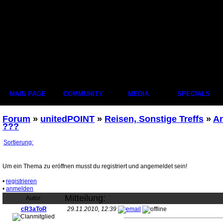
MAIN PAGE
COMMUNITY
MEDIA
SPECIALS
Forum
»
unitedPOINT
»
Reisen, Sonstige Treffs
»
An
???
Sortierung:
Um ein Thema zu eröffnen musst du registriert und angemeldet sein!
•
registrieren
•
anmelden
Mitteilung:
Autor:
cR3aToR
29.11.2010, 12:39