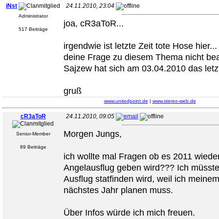
iNst
24.11.2010, 23:04
Administrator
joa, cR3aToR...
517 Beiträge
irgendwie ist letzte Zeit tote Hose hier...
deine Frage zu diesem Thema nicht be
Sajzew hat sich am 03.04.2010 das letzt
gruß
www.unitedpoint.de
|
www.stereo-web.de
cR3aToR
24.11.2010, 09:05
Morgen Jungs,
Senior-Member
89 Beiträge
ich wollte mal Fragen ob es 2011 wiede
Angelausflug geben wird??? Ich müsst
Ausflug statfinden wird, weil ich meinem
nächstes Jahr planen muss.
Über Infos würde ich mich freuen.